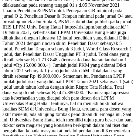
dilaksanakan pada rentang tanggal 01 s.d.05 November 2021
Luaran Penelitian & PKM untuk Percepatan GB minimal pada
jurnal Q 2, Penelitian Dasar & Terapan minimal pada jurnal Q4 atau
prosiding indek atau Sinta 3, PKM : submit dan publish pada jurnal
IRIS LPPM Univ. Bung Hatta [ https://iris.lppm.bunghatta.ac.id/ ]
Di tahun 2021, keberhasilan LPPM Universitas Bung Hatta juga
dibuktikan dnegan lulusnya 12 judul penelitian yang didanai Dikti
Tahun 2021 dengan rincian skim: Penelitian Dasar sebanyak 5
judul, Penelitian Terapan sebanyak 3 judul, World Class Research 1
judul, dan Penelitian Dasar Unggulan PT 3 judul. Total dana yang
di raih sebesar Rp 1.713.848,- (termasuk dana luaran tambahan 1
judul =Rp 15.000.000,- ). Jumlah judul PKM yang didanai Dikti
tahun 2021 sebanyak 1 (satu) judul skim IbM. Total dana yang
diraih sebesar Rp 49.900.000,- Sementara itu, Pendanaan LPDP
jumlah judul riset yang didanai LPDP Tahun 2021 sebanyak 1 (satu)
judul untuk tahun kedua dengan skim Rispro Tata Kelola. Total
dana yang di raih sebesar Rp 425.380.000. "Kami sangat apresiasi
atas keberhasilan yang dicapai oleh para dosen dan LPPM
Universitas Bung Hatta. Tentunya, hal ini menjadi bukti bahwa
kualitas SDM di Universitas Bung Hatta, terutama para dosen yang
aktif meneliti, adalah ujung tombak pendidikan di lembaga ini. Saat
ini, Universitas Bung Hatta telah memiliki tujuh guru besar dan para
doktor serta magister yang konsisten berkiprah dalam hal riset dan
pengabdian kepada masyarakat melalui pendanaan di Kementerian