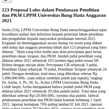
123 Proposal Lolos dalam Pendanaan Penelitian
dan PKM LPPM Universitas Bung Hatta Anggaran
2021
Senin (5/4), LPPM Universitas Bung Hatta menyelenggarakan rapat
koordinasi arahan dan informasi kepada penerima hibah penelitian
dan pengabdian kepada masyarakat pendanaan internal 2021.
Kegiatan ini diselenggarakan secara daring via zoom yang diikuti
oleh ketua dan anggota penerima hibah dari 123 proposal yang lolos
didanai. "Skim yang lolos terdiri atas skim percepatan guru besar,
penelitian dasar, terapan, dan PKM. Jumlah judul penelitian yang
didanai tahun 2021 sebanyak 103 (seratus tiga) judul sesuai SK
Rektor dengan rincian skim: Percepatan GB sebanyak 3 judul,
Penelitian Dasar sebanyak 76 judul, Penelitian Terapan sebanyak 24
judul. Dengan demikian, total dana yang diberikan sebesar Rp
1.090.000.000,- (satu milyar sembilan puluh juta rupiah),"ungkap
Dr. Azrita, S. Pi., M. Si., Ketua LPPM Universitas Bung Hatta.
Lebih lanjut, Azrita mengatakan bahwa jumlah judul PKM yang
didanai tahun 2021 sebanyak 20 (dua puluh) judul. Total dana yang
diberikan sebesar Rp120.000.000,- (seratus dua puluh). Jadwal
pelaksanaan penelitian dan PKM mulai kontrak terhitung 1 April
2021, laporan kemajuan 70% paling lambat 02 Juli 2021, laporan
akhir paling lambat 29 Oktober 2021, seminar hasil penelitian akan