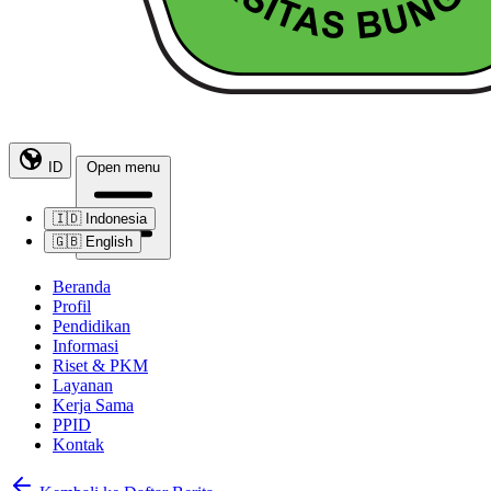
ID
Open menu
🇮🇩
Indonesia
🇬🇧
English
Beranda
Profil
Pendidikan
Informasi
Riset & PKM
Layanan
Kerja Sama
PPID
Kontak