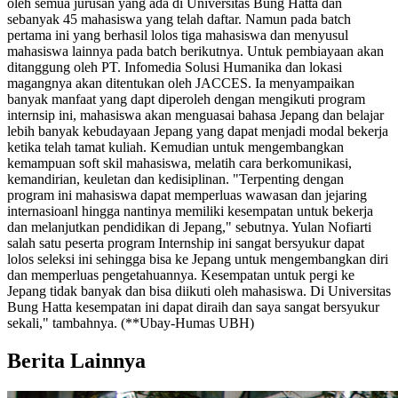
oleh semua jurusan yang ada di Universitas Bung Hatta dan
sebanyak 45 mahasiswa yang telah daftar. Namun pada batch
pertama ini yang berhasil lolos tiga mahasiswa dan menyusul
mahasiswa lainnya pada batch berikutnya. Untuk pembiayaan akan
ditanggung oleh PT. Infomedia Solusi Humanika dan lokasi
magangnya akan ditentukan oleh JACCES. Ia menyampaikan
banyak manfaat yang dapt diperoleh dengan mengikuti program
internsip ini, mahasiswa akan menguasai bahasa Jepang dan belajar
lebih banyak kebudayaan Jepang yang dapat menjadi modal bekerja
ketika telah tamat kuliah. Kemudian untuk mengembangkan
kemampuan soft skil mahasiswa, melatih cara berkomunikasi,
kemandirian, keuletan dan kedisiplinan. "Terpenting dengan
program ini mahasiswa dapat memperluas wawasan dan jejaring
internasioanl hingga nantinya memiliki kesempatan untuk bekerja
dan melanjutkan pendidikan di Jepang," sebutnya. Yulan Nofiarti
salah satu peserta program Internship ini sangat bersyukur dapat
lolos seleksi ini sehingga bisa ke Jepang untuk mengembangkan diri
dan memperluas pengetahuannya. Kesempatan untuk pergi ke
Jepang tidak banyak dan bisa diikuti oleh mahasiswa. Di Universitas
Bung Hatta kesempatan ini dapat diraih dan saya sangat bersyukur
sekali," tambahnya. (**Ubay-Humas UBH)
Berita Lainnya