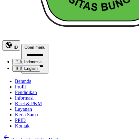
ID
Open menu
🇮🇩
Indonesia
🇬🇧
English
Beranda
Profil
Pendidikan
Informasi
Riset & PKM
Layanan
Kerja Sama
PPID
Kontak