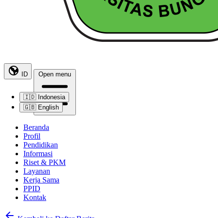
ID
Open menu
🇮🇩
Indonesia
🇬🇧
English
Beranda
Profil
Pendidikan
Informasi
Riset & PKM
Layanan
Kerja Sama
PPID
Kontak