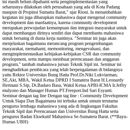
ini masih belum dipahami serta pengimplementasian yang
seharusnya dilakukan oleh perusahaan yang ada di Kota Padang
maupun di Propinsi Sumatra Barat," ujar Rioni. Ia menambahkan
kegiatan ini juga diharapkan mahasiswa dapat mengenal community
development dan manfaatnya, karena community development
merupakan perwujudan kemampuan dan integrasi masyarakat untuk
dapat membangun dirinya sendiri dan dapat membantu mahasiswa
untuk bersaing di dunia kerja nantinya. "Seminar ini juga akan
menjelaskan bagaimana merancang program pengembangan
masyarakat, memahami, memonitoring, mengevaluasi, dan
mengimplementasikan kebijakan-kebijakan CSR dan community
development, serta mampu membuat perencanaan dan anggaran
program," tambah mahasiswa jursan Teknik Sipil ini. Seminar ini
menghadirkan pembicara yang telah berpengalaman di bidangnya
yaitu Rektor Universitas Bung Hatta Prof.Dr.Niki Lukviarman,
SE,Akt, MBA, Wakil Ketua DPRD I Sumatera Barat H.Leonardy
Hermani S.Sip, Dt.Badaro Basa, Wakil Ketua APBI-ICMA Ir.Jeffry
mulyono dan Manager Humas PT.Freeport.Ind Sari Esyanti.
Seminar dengan tag line Dengan tag line : Community Development
Untuk Siapa Dan Bagaimana ini terbuka untuk umum terutama
pengurus lembaga mahasiswa yang ada di lingkungan Fakultas
Teknik Sipil dan Perencanaan dan Universitas Bung Hatta serta
pengurus Badan Eksekutif Mahasiswa Se-Sumatera Barat. (**Bayu-
Humas UBH)