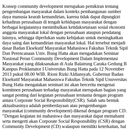
Konsep community development merupakan pemikiran tentang
pengembangan masyarakat dalam konteks pembangunan sumber
daya manusia kearah kemandirian, karena tidak dapat dipungkiri
kehadiran perusahaan di tengah kehidupan masyarakat dengan
berbagai kegiatannya menimbulkan ketidaksetaraan sosial ekonomi
anggota masyarakat lokal dengan perusahaan ataupun pendatang
lainnya, sehingga diperlukan suatu kebijakan untuk meningkatkan
daya saing dan kemandirian masyarakat lokal. Hal tersebut menjadi
dasar Badan Eksekutif Masyarakat Mahasiswa Fakultas Teknik Sipil
Dan Perencanaan Univ. Bung Hatta akan mengadakan Seminar
Nasional Peran Community Development Dalam Implementasi
Masyarakat yang dilaksanakan di Aula Balairung Caraka Gedung B
Kampus Proklamator I Universitas Bung Hatta pada 12 November
2013 pukul 08.00 WIB. Rioni Rizki Aldiansyah, Gubernur Badan
Eksekutif Masyarakat Mahasiswa Fakultas Teknik Sipil Unuversitas
Bung Hatta mengatakan seminari ini akan bercerita mengenai
komitmen perusahaan terhadap masyarakat merupakan bagian yang
sangat penting dari kegiatan perusahaan terutama dengan program
antara Corporate Social Responsibility(CSR). Salah satu bentuk
aktualisasinya adalah pemberdayaan atau pengembangan
masyarakat (community development) dikenal dengan program CD.
"Dengan kegiatan ini mahasiswa dan masyarakat dapat memahami
serta mengerti akan Corporate Social Responsibility (CSR) dengan
Community Development (CD) walaupun memiliki keterkaitan, hal