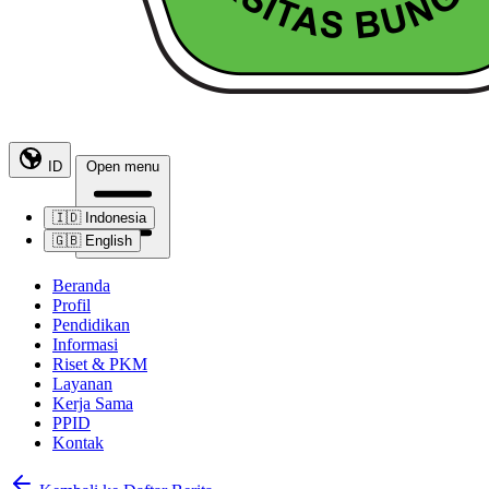
ID
Open menu
🇮🇩
Indonesia
🇬🇧
English
Beranda
Profil
Pendidikan
Informasi
Riset & PKM
Layanan
Kerja Sama
PPID
Kontak