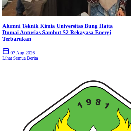
Alumni Teknik Kimia Universitas Bung Hatta
Dumai Antusias Sambut S2 Rekayasa Energi
Terbarukan
07 Aug 2026
Lihat Semua Berita