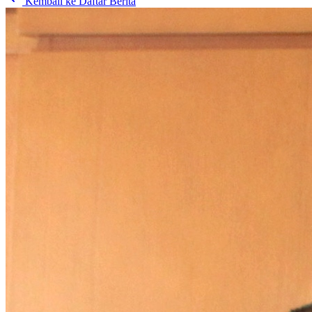
Kembali ke Daftar Berita