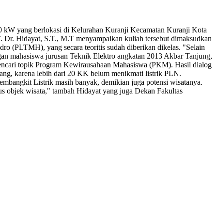
0 kW yang berlokasi di Kelurahan Kuranji Kecamatan Kuranji Kota
. Dr. Hidayat, S.T., M.T menyampaikan kuliah tersebut dimaksudkan
 (PLTMH), yang secara teoritis sudah diberikan dikelas. "Selain
angan mahasiswa jurusan Teknik Elektro angkatan 2013 Akbar Tanjung,
cari topik Program Kewirausahaan Mahasiswa (PKM). Hasil dialog
ng, karena lebih dari 20 KK belum menikmati listrik PLN.
bangkit Listrik masih banyak, demikian juga potensi wisatanya.
us objek wisata," tambah Hidayat yang juga Dekan Fakultas