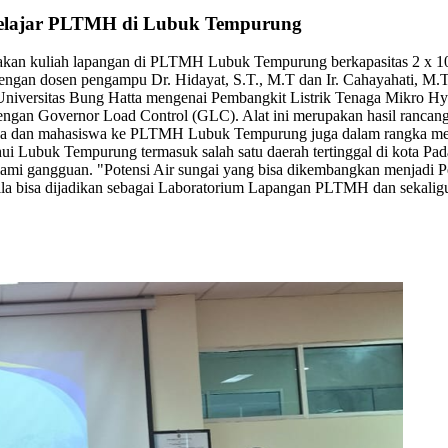
 Belajar PLTMH di Lubuk Tempurung
nakan kuliah lapangan di PLTMH Lubuk Tempurung berkapasitas 2 x 1
engan dosen pengampu Dr. Hidayat, S.T., M.T dan Ir. Cahayahati, M.T
versitas Bung Hatta mengenai Pembangkit Listrik Tenaga Mikro Hydro
t dengan Governor Load Control (GLC). Alat ini merupakan hasil ranc
ya dan mahasiswa ke PLTMH Lubuk Tempurung juga dalam rangka men
Lubuk Tempurung termasuk salah satu daerah tertinggal di kota Pada
 gangguan. "Potensi Air sungai yang bisa dikembangkan menjadi Pem
bila bisa dijadikan sebagai Laboratorium Lapangan PLTMH dan sekalig