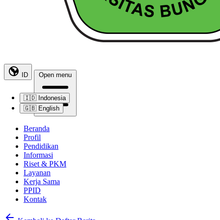
ID
Open menu
🇮🇩
Indonesia
🇬🇧
English
Beranda
Profil
Pendidikan
Informasi
Riset & PKM
Layanan
Kerja Sama
PPID
Kontak