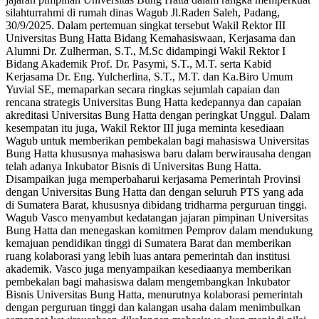
silahturrahmi di rumah dinas Wagub Jl.Raden Saleh, Padang,
30/9/2025. Dalam pertemuan singkat tersebut Wakil Rektor III
Universitas Bung Hatta Bidang Kemahasiswaan, Kerjasama dan
Alumni Dr. Zulherman, S.T., M.Sc didampingi Wakil Rektor I
Bidang Akademik Prof. Dr. Pasymi, S.T., M.T. serta Kabid
Kerjasama Dr. Eng. Yulcherlina, S.T., M.T. dan Ka.Biro Umum
Yuvial SE, memaparkan secara ringkas sejumlah capaian dan
rencana strategis Universitas Bung Hatta kedepannya dan capaian
akreditasi Universitas Bung Hatta dengan peringkat Unggul. Dalam
kesempatan itu juga, Wakil Rektor III juga meminta kesediaan
Wagub untuk memberikan pembekalan bagi mahasiswa Universitas
Bung Hatta khususnya mahasiswa baru dalam berwirausaha dengan
telah adanya Inkubator Bisnis di Universitas Bung Hatta.
Disampaikan juga memperbaharui kerjasama Pemerintah Provinsi
dengan Universitas Bung Hatta dan dengan seluruh PTS yang ada
di Sumatera Barat, khususnya dibidang tridharma perguruan tinggi.
Wagub Vasco menyambut kedatangan jajaran pimpinan Universitas
Bung Hatta dan menegaskan komitmen Pemprov dalam mendukung
kemajuan pendidikan tinggi di Sumatera Barat dan memberikan
ruang kolaborasi yang lebih luas antara pemerintah dan institusi
akademik. Vasco juga menyampaikan kesediaanya memberikan
pembekalan bagi mahasiswa dalam mengembangkan Inkubator
Bisnis Universitas Bung Hatta, menurutnya kolaborasi pemerintah
dengan perguruan tinggi dan kalangan usaha dalam menimbulkan