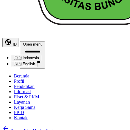
ID
Open menu
🇮🇩
Indonesia
🇬🇧
English
Beranda
Profil
Pendidikan
Informasi
Riset & PKM
Layanan
Kerja Sama
PPID
Kontak