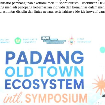
 katalisator pembangunan ekonomi melalui sport tourism. Disebutkan Dek
ang menjadi penopang keberhasilan individu dan komunitas dalam menjad
orasi lintas disiplin dan lintas negara, serta lahirnya ide-ide inovati