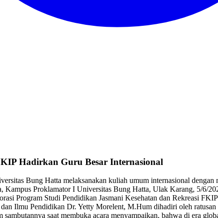
FKIP Hadirkan Guru Besar Internasional
versitas Bung Hatta melaksanakan kuliah umum internasional dengan
ka, Kampus Proklamator I Universitas Bung Hatta, Ulak Karang, 5/6/2
aborasi Program Studi Pendidikan Jasmani Kesehatan dan Rekreasi FKIP
n dan Ilmu Pendidikan Dr. Yetty Morelent, M.Hum dihadiri oleh ratus
 sambutannya saat membuka acara menyampaikan, bahwa di era globalisa