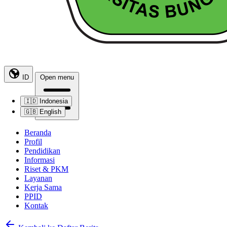
ID
Open menu
🇮🇩
Indonesia
🇬🇧
English
Beranda
Profil
Pendidikan
Informasi
Riset & PKM
Layanan
Kerja Sama
PPID
Kontak