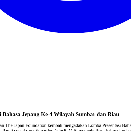
si Bahasa Jepang Ke-4 Wilayah Sumbar dan Riau
gan The Japan Foundation kembali mengadakan Lomba Presentasi Baha
5. Panitia pelaksana Eduardus Agusli, M.Si menyebutkan, bahwa lom