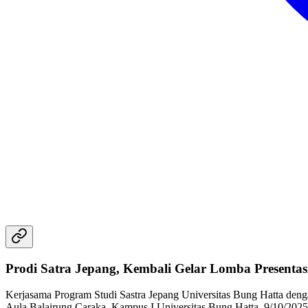
Prodi Satra Jepang, Kembali Gelar Lomba Presenta
Kerjasama Program Studi Sastra Jepang Universitas Bung Hatta den
Aula Balairung Caraka, Kampus I Universitas Bung Hatta, 9/10/202