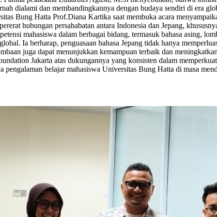
rnah dialami dan membandingkannya dengan budaya sendiri di era glob
versitas Bung Hatta Prof.Diana Kartika saat membuka acara menyampa
rerat hubungan persahabatan antara Indonesia dan Jepang, khususnya
etensi mahasiswa dalam berbagai bidang, termasuk bahasa asing, lomb
 global. Ia berharap, penguasaan bahasa Jepang tidak hanya memperlu
perlombaan juga dapat menunjukkan kemampuan terbaik dan meningkatk
oundation Jakarta atas dukungannya yang konsisten dalam memperkuat 
ya pengalaman belajar mahasiswa Universitas Bung Hatta di masa mend