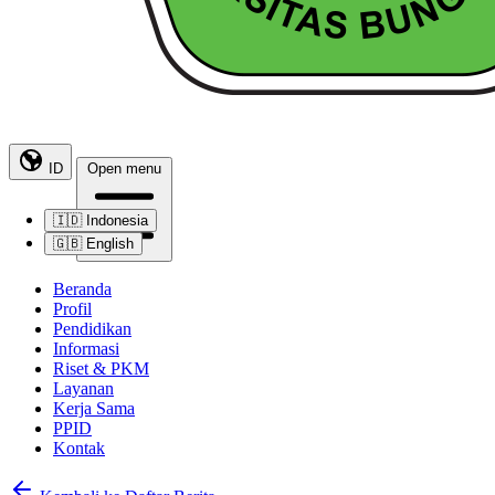
ID
Open menu
🇮🇩
Indonesia
🇬🇧
English
Beranda
Profil
Pendidikan
Informasi
Riset & PKM
Layanan
Kerja Sama
PPID
Kontak