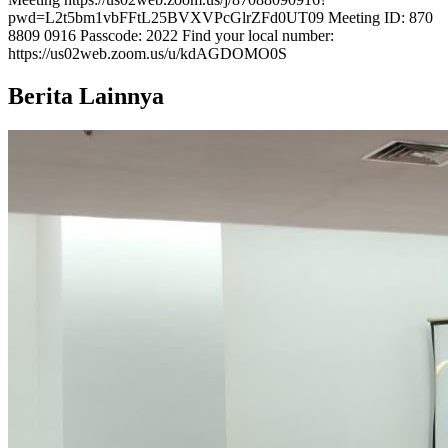
pwd=L2t5bm1vbFFtL25BVXVPcGlrZFd0UT09 Meeting ID: 870
8809 0916 Passcode: 2022 Find your local number:
https://us02web.zoom.us/u/kdAGDOMO0S
Berita Lainnya