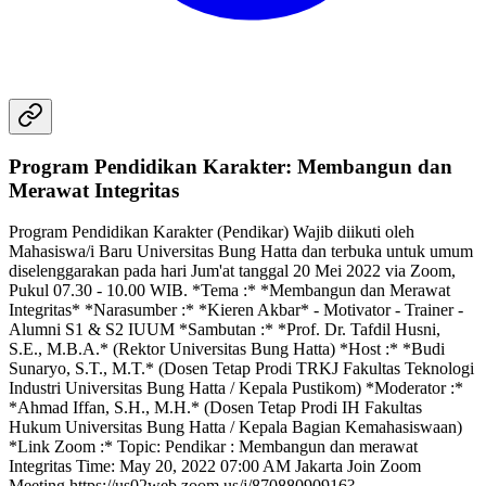
Program Pendidikan Karakter: Membangun dan
Merawat Integritas
Program Pendidikan Karakter (Pendikar) Wajib diikuti oleh
Mahasiswa/i Baru Universitas Bung Hatta dan terbuka untuk umum
diselenggarakan pada hari Jum'at tanggal 20 Mei 2022 via Zoom,
Pukul 07.30 - 10.00 WIB. *Tema :* *Membangun dan Merawat
Integritas* *Narasumber :* *Kieren Akbar* - Motivator - Trainer -
Alumni S1 & S2 IUUM *Sambutan :* *Prof. Dr. Tafdil Husni,
S.E., M.B.A.* (Rektor Universitas Bung Hatta) *Host :* *Budi
Sunaryo, S.T., M.T.* (Dosen Tetap Prodi TRKJ Fakultas Teknologi
Industri Universitas Bung Hatta / Kepala Pustikom) *Moderator :*
*Ahmad Iffan, S.H., M.H.* (Dosen Tetap Prodi IH Fakultas
Hukum Universitas Bung Hatta / Kepala Bagian Kemahasiswaan)
*Link Zoom :* Topic: Pendikar : Membangun dan merawat
Integritas Time: May 20, 2022 07:00 AM Jakarta Join Zoom
Meeting https://us02web.zoom.us/j/87088090916?