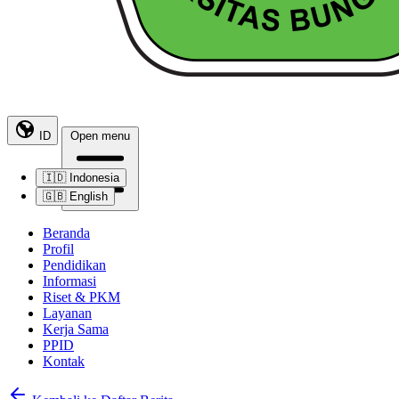
ID
Open menu
🇮🇩
Indonesia
🇬🇧
English
Beranda
Profil
Pendidikan
Informasi
Riset & PKM
Layanan
Kerja Sama
PPID
Kontak