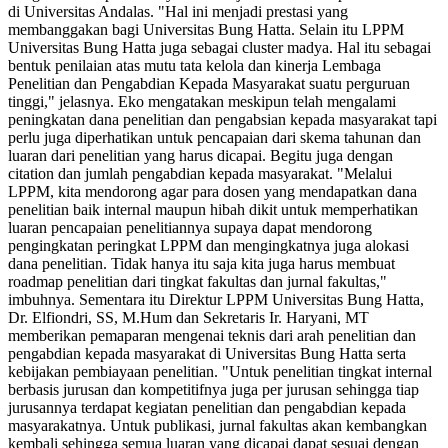
di Universitas Andalas. "Hal ini menjadi prestasi yang
membanggakan bagi Universitas Bung Hatta. Selain itu LPPM
Universitas Bung Hatta juga sebagai cluster madya. Hal itu sebagai
bentuk penilaian atas mutu tata kelola dan kinerja Lembaga
Penelitian dan Pengabdian Kepada Masyarakat suatu perguruan
tinggi," jelasnya. Eko mengatakan meskipun telah mengalami
peningkatan dana penelitian dan pengabsian kepada masyarakat tapi
perlu juga diperhatikan untuk pencapaian dari skema tahunan dan
luaran dari penelitian yang harus dicapai. Begitu juga dengan
citation dan jumlah pengabdian kepada masyarakat. "Melalui
LPPM, kita mendorong agar para dosen yang mendapatkan dana
penelitian baik internal maupun hibah dikit untuk memperhatikan
luaran pencapaian penelitiannya supaya dapat mendorong
pengingkatan peringkat LPPM dan mengingkatnya juga alokasi
dana penelitian. Tidak hanya itu saja kita juga harus membuat
roadmap penelitian dari tingkat fakultas dan jurnal fakultas,"
imbuhnya. Sementara itu Direktur LPPM Universitas Bung Hatta,
Dr. Elfiondri, SS, M.Hum dan Sekretaris Ir. Haryani, MT
memberikan pemaparan mengenai teknis dari arah penelitian dan
pengabdian kepada masyarakat di Universitas Bung Hatta serta
kebijakan pembiayaan penelitian. "Untuk penelitian tingkat internal
berbasis jurusan dan kompetitifnya juga per jurusan sehingga tiap
jurusannya terdapat kegiatan penelitian dan pengabdian kepada
masyarakatnya. Untuk publikasi, jurnal fakultas akan kembangkan
kembali sehingga semua luaran yang dicapai dapat sesuai dengan