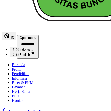
ID
Open menu
🇮🇩
Indonesia
🇬🇧
English
Beranda
Profil
Pendidikan
Informasi
Riset & PKM
Layanan
Kerja Sama
PPID
Kontak