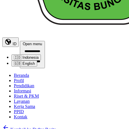
ID
Open menu
🇮🇩
Indonesia
🇬🇧
English
Beranda
Profil
Pendidikan
Informasi
Riset & PKM
Layanan
Kerja Sama
PPID
Kontak