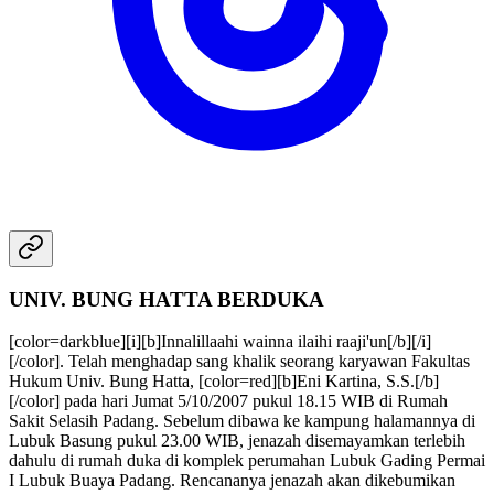
UNIV. BUNG HATTA BERDUKA
[color=darkblue][i][b]Innalillaahi wainna ilaihi raaji'un[/b][/i]
[/color]. Telah menghadap sang khalik seorang karyawan Fakultas
Hukum Univ. Bung Hatta, [color=red][b]Eni Kartina, S.S.[/b]
[/color] pada hari Jumat 5/10/2007 pukul 18.15 WIB di Rumah
Sakit Selasih Padang. Sebelum dibawa ke kampung halamannya di
Lubuk Basung pukul 23.00 WIB, jenazah disemayamkan terlebih
dahulu di rumah duka di komplek perumahan Lubuk Gading Permai
I Lubuk Buaya Padang. Rencananya jenazah akan dikebumikan