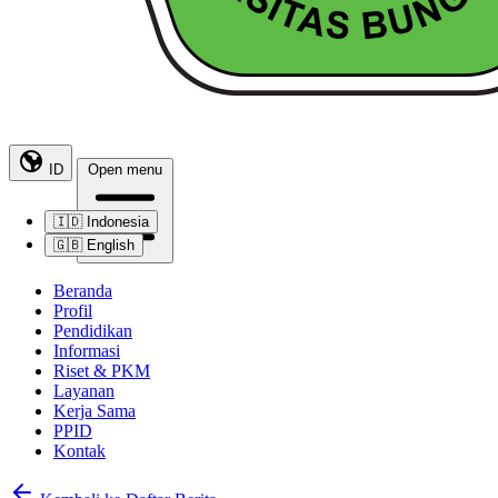
ID
Open menu
🇮🇩
Indonesia
🇬🇧
English
Beranda
Profil
Pendidikan
Informasi
Riset & PKM
Layanan
Kerja Sama
PPID
Kontak