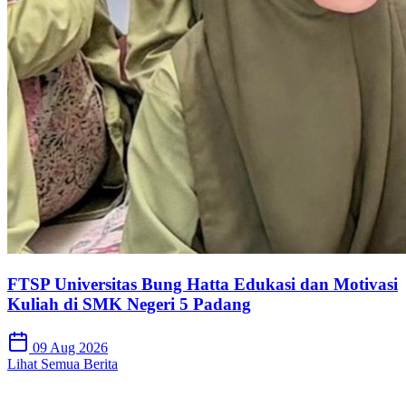
FTSP Universitas Bung Hatta Edukasi dan Motivasi
Kuliah di SMK Negeri 5 Padang
09 Aug 2026
Lihat Semua Berita