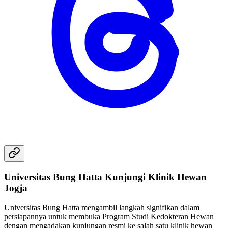
Universitas Bung Hatta Kunjungi Klinik Hewan
Jogja
Universitas Bung Hatta mengambil langkah signifikan dalam
persiapannya untuk membuka Program Studi Kedokteran Hewan
dengan mengadakan kunjungan resmi ke salah satu klinik hewan