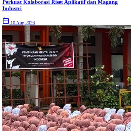
Perkuat Kolaborasi Riset Aplikatif dan Magang
Industri
10 Aug 2026