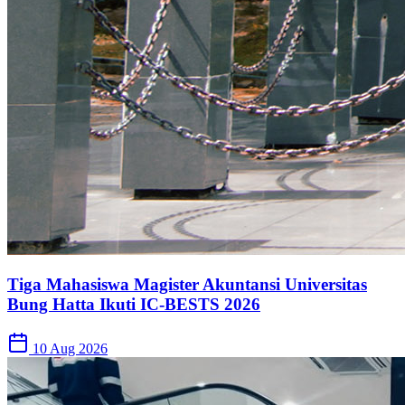
Tiga Mahasiswa Magister Akuntansi Universitas
Bung Hatta Ikuti IC-BESTS 2026
10 Aug 2026