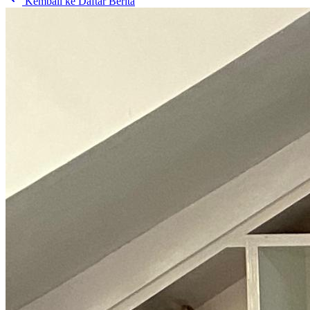
Kembali ke Daftar Berita