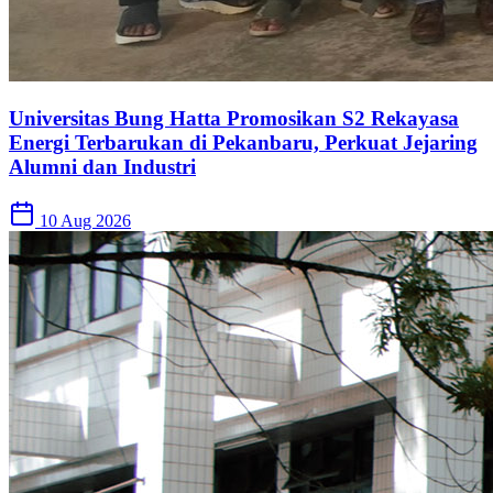
Universitas Bung Hatta Promosikan S2 Rekayasa
Energi Terbarukan di Pekanbaru, Perkuat Jejaring
Alumni dan Industri
10 Aug 2026