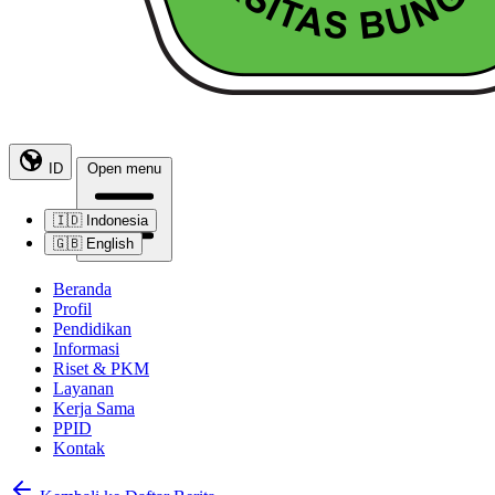
ID
Open menu
🇮🇩
Indonesia
🇬🇧
English
Beranda
Profil
Pendidikan
Informasi
Riset & PKM
Layanan
Kerja Sama
PPID
Kontak